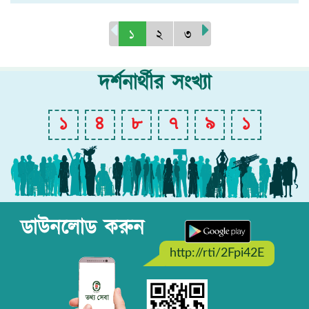
১
২
৩
দর্শনার্থীর সংখ্যা
১
৪
৮
৭
৯
১
ডাউনলোড করুন
http://rti/2Fpi42E