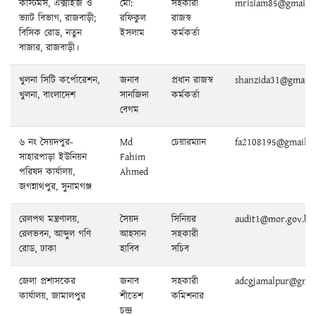
কাস্টমস, এক্সাইজ ও
মো:
সহকারী
mrislam85@gmail.
ভ্যাট বিভাগ, রাজবাড়ী;
রফিকুল
রাজস্ব
বিসিক রোড, নতুন
ইসলাম
কর্মকর্তা
বাজার, রাজবাড়ী।
খুলনা সিটি কর্পোরেশন,
জনাব
প্রধান রাজস্ব
shanzida31@gmail.
খুলনা, বাংলাদেশ
সানজিদা
কর্মকর্তা
বেগম
৬ নং সৈয়দপুর-
Md
চেয়ারম্যান
fa2108195@gmail.
সাহারপাড়া ইউনিয়ন
Fahim
পরিষদ কার্যালয়,
Ahmed
জগন্নাথপুর, সুনামগঞ্জ
রেলপথ মন্ত্রণালয়,
সৈয়দ
সিনিয়র
audit1@mor.gov.bd
রেলভবন, আব্দুল গণি
আহসান
সহকারী
রোড, ঢাকা
হাবিব
সচিব
জেলা প্রশাসকের
জনাব
সহকারী
adcgjamalpur@gmai
কার্যালয়, জামালপুর
শীতেশ
কমিশনার
চন্দ্র