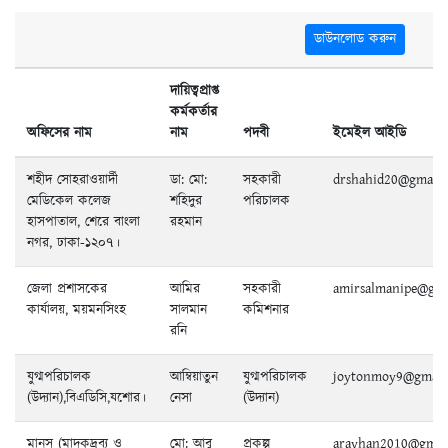
ডাউনলোড করুন
দায়িত্বপ্রাপ্ত
কর্মকর্তার
অফিসের নাম
নাম
পদবী
ইমেইল আইডি
শহীদ সোহরাওয়ার্দী
ডা: মো:
সহকারী
drshahid20@gmail.
মেডিকেল কলেজ
শহিদুর
পরিচালক
হাসপাতাল, শেরে বাংলা
রহমান
নগর, ঢাকা-১২০৭।
জেলা প্রশাসকের
আমির
সহকারী
amirsalmanipe@gma
কার্যালয়, ময়মনসিংহ
সালমান
কমিশনার
রনি
যুগ্মপরিচালক
আম্বিয়াতুন
যুগ্মপরিচালক
joytonmoy9@gmail
(উদ্যান),বিএডিসি,যশোর।
নেসা
(উদ্যান)
মানস (মাদকদ্রব্য ও
মো: আবু
প্রকল্প
arayhan2010@gmai