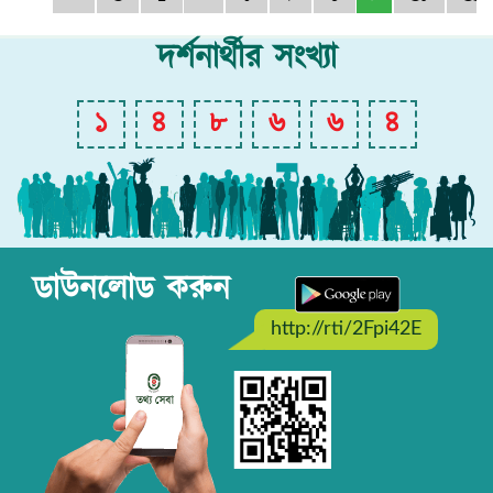
দর্শনার্থীর সংখ্যা
১
৪
৮
৬
৬
৪
ডাউনলোড করুন
http://rti/2Fpi42E