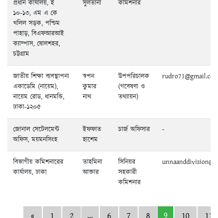
প্রধান কার্যালয়, ই
সুলতানা
কমিশনার
১০-১৩, এম এ কে
খলিল সড়ক, পশ্চিম
পাহাড়, বিএফআরআই
ক্যাম্পাস, ষোলশহর,
চট্টগ্রাম
জাতীয় শিক্ষা ব্যবস্থাপনা
স্বপন
উপপরিচালক
rudro71@gmail.co
একাডেমি (নায়েম),
কুমার
(গবেষণা ও
নায়েম রোড, ধানমন্ডি,
নাথ
তথ্যায়ন)
ঢাকা-১২০৫
জোনাল সেটেলমেন্ট
ইফফাত
চার্জ অফিসার
-
অফিস, ময়মনসিংহ
হাশেম
বিভাগীয় কমিশনারের
তাহমিনা
সিনিয়র
unnaanddivision@g
কার্যালয়, ঢাকা
আক্তার
সহকারী
কমিশনার
...
9
«
1
2
6
7
8
10
11