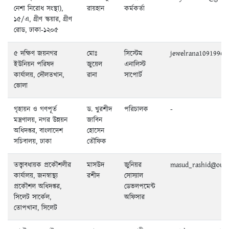
নেশা নিরোধ সংস্থা),
রায়হান
কর্মকর্তা
১৫/এ, গ্রীণ স্কয়ার, গ্রীণ
রোড, ঢাকা-১২০৫
৫ দক্ষিণ জয়নগর
মোঃ
সিস্টেম
jewelrana1091996@
ইউনিয়ন পরিষদ
জুয়েল
এনালিস্ট
কার্যালয়, দৌলতখান,
রানা
সাপোর্ট
ভোলা
গৃহায়ন ও গণপূর্ত
ড. খুরশীদ
পরিচালক
-
মন্ত্রণালয়, নগর উন্নয়ন
জাবিন
অধিদপ্তর, বাংলাদেশ
হোসেন
সচিবালয়, ঢাকা
তৌফিক
তত্ত্বাবধায়ক প্রকৌশলীর
মাসউদ
জুনিয়র
masud_rashid@outl
কার্যালয়, জনস্বাস্থ্য
রশীদ
সোস্যাল
প্রকৌশল অধিদপ্তর,
ডেভলপমেন্ট
সিলেট সার্কেল,
অফিসার
তোপখানা, সিলেট