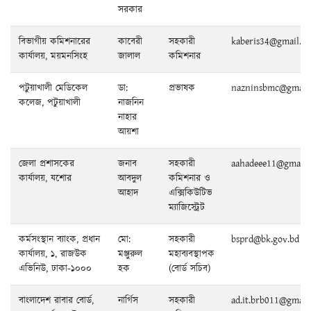
সরকার
বিভাগীয় কমিশনারের
কাবেরী
সহকারী
kaberis34@gmail.c
কার্যালয়, ময়মনসিংহ
জালাল
কমিশনার
পটুয়াখালী মেডিকেল
ডা:
প্রভাষক
nazninsbmc@gmail
কলেজ, পটুয়াখালী
নাজনিন
নাহার
আয়শা
জেলা প্রশাসকের
জনাব
সহকারী
aahadeee11@gmail.
কার্যালয়, যশোর
আবদুল
কমিশনার ও
আহাদ
এক্সিকিউটিভ
ম্যাজিস্ট্রেট
কর্মসংস্থান ব্যাংক, প্রধান
মো:
সহকারী
bsprd@bk.gov.bd
কার্যালয়, ১, রাজউক
মঞ্জুরুল
মহাব্যবস্থাপক
এভিনিউ, ঢাকা-১০০০
হক
(বোর্ড সচিব)
বাংলাদেশ রাবার বোর্ড,
নার্গিস
সহকারী
ad.it.brb011@gmail