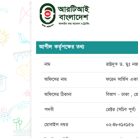
আপীল কর্তৃপক্ষের তথ্য
নাম
রাষ্ট্রদূত ড. মুঃ
অফিসের নাম
ফরেন সার্ভিস একা
অফিসের ঠিকানা
বিভাগ - ঢাকা , জ
পদবী
রেক্টর (সচিব পূর্ব)
মোবাইল নম্বর
০২-৪৮৩১৩১৫৬