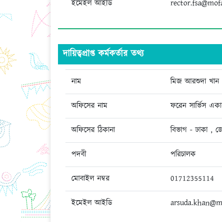
ইমেইল আইডি
rector.fsa@mof
দায়িত্বপ্রাপ্ত কর্মকর্তার তথ্য
নাম
মিজ আরশুদা খান
অফিসের নাম
ফরেন সার্ভিস একা
অফিসের ঠিকানা
বিভাগ - ঢাকা , জ
পদবী
পরিচালক
মোবাইল নম্বর
01712355114
ইমেইল আইডি
arsuda.khan@m