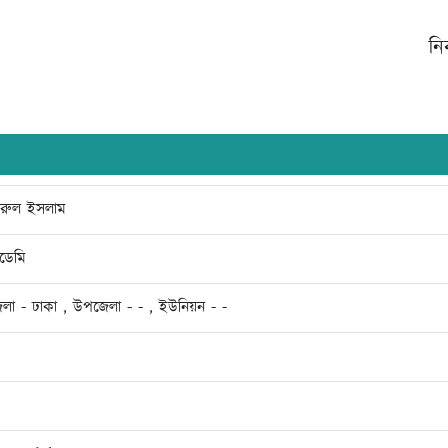
নি
 নজরুল ইসলাম
ডেমি
েলা - ঢাকা , উপজেলা - - , ইউনিয়ন - -