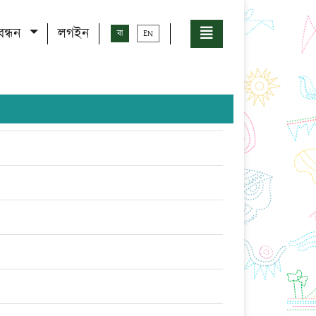
বন্ধন
লগইন
বা
EN