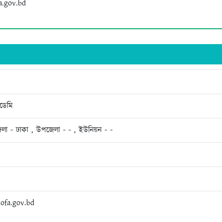
a.gov.bd
ডেমি
েলা - ঢাকা , উপজেলা - - , ইউনিয়ন - -
ofa.gov.bd