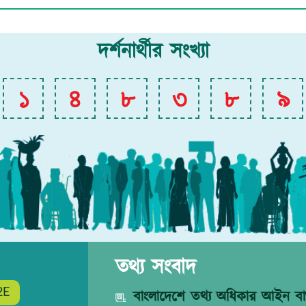
দর্শনার্থীর সংখ্যা
১
৪
৮
৩
৮
৯
তথ্য সংবাদ
2E
বাংলাদেশে তথ্য অধিকার আইন বাস