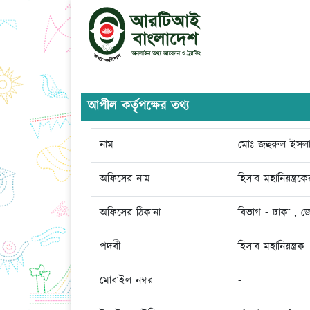
আপীল কর্তৃপক্ষের তথ্য
নাম
মোঃ জহুরুল ইসল
অফিসের নাম
হিসাব মহানিয়ন্ত্র
অফিসের ঠিকানা
বিভাগ - ঢাকা , জ
পদবী
হিসাব মহানিয়ন্ত্রক
মোবাইল নম্বর
-