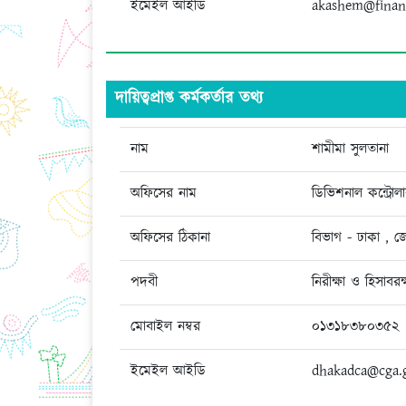
ইমেইল আইডি
akashem@finan
দায়িত্বপ্রাপ্ত কর্মকর্তার তথ্য
নাম
শামীমা সুলতানা
অফিসের নাম
ডিভিশনাল কন্ট্রো
অফিসের ঠিকানা
বিভাগ - ঢাকা , জ
পদবী
নিরীক্ষা ও হিসাবরক্
মোবাইল নম্বর
০১৩১৮৩৮০৩৫২
ইমেইল আইডি
dhakadca@cga.