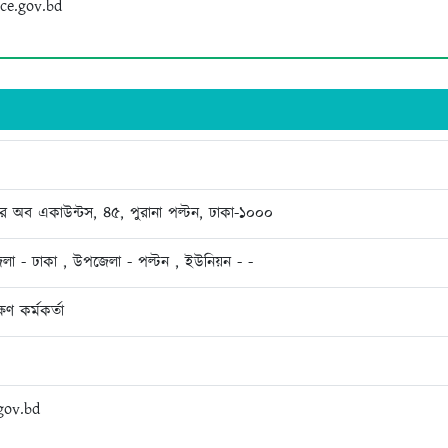
ce.gov.bd
লার অব একাউন্টস, ৪৫, পুরানা পল্টন, ঢাকা-‌১০০০
েলা - ঢাকা , উপজেলা - পল্টন , ইউনিয়ন - -
ষণ কর্মকর্তা
gov.bd