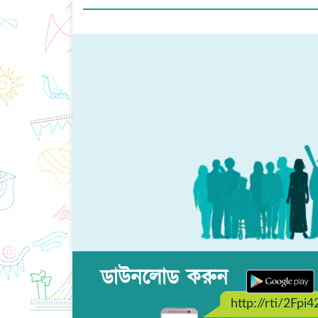
ডাউনলোড করুন
http://rti/2Fpi4