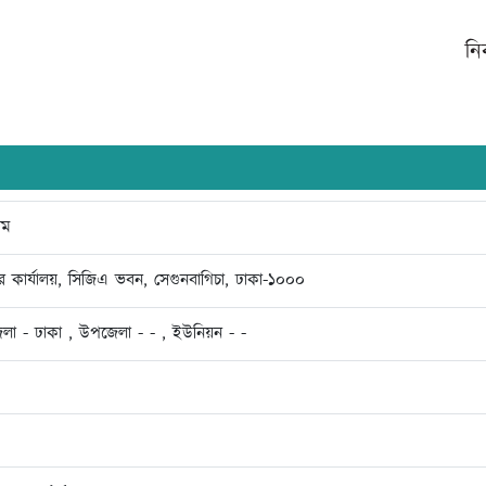
নি
াম
কের কার্যালয়, সিজিএ ভবন, সেগুনবাগিচা, ঢাকা-১০০০
েলা - ঢাকা , উপজেলা - - , ইউনিয়ন - -