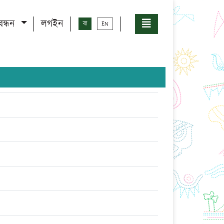
বন্ধন
লগইন
বা
EN