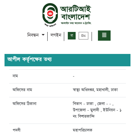
নিবন্ধন
লগইন
বা
EN
আপীল কর্তৃপক্ষের তথ্য
নাম
-
অফিসের নাম
স্বাস্থ্য অধিদপ্তর, মহাখালী, ঢাকা
অফিসের ঠিকানা
বিভাগ - ঢাকা , জেলা - - ,
উপজেলা - মুলাদী , ইউনিয়ন - ১
নং বিশারকান্দি
পদবী
মহাপরিচালক