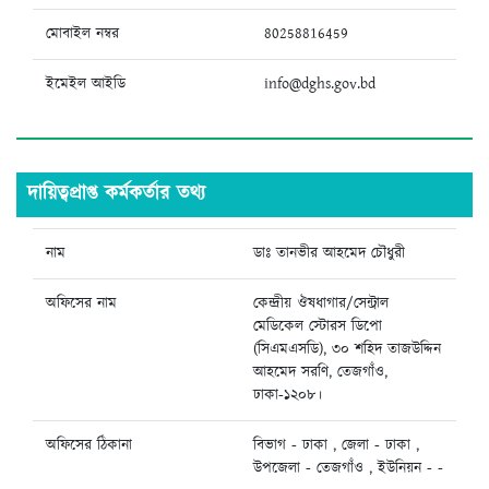
মোবাইল নম্বর
80258816459
ইমেইল আইডি
info@dghs.gov.bd
দায়িত্বপ্রাপ্ত কর্মকর্তার তথ্য
নাম
ডাঃ তানভীর আহমেদ চৌধুরী
অফিসের নাম
কেন্দ্রীয় ঔষধাগার/সেন্ট্রাল
মেডিকেল স্টোরস ডিপো
(সিএমএসডি), ৩০ শহিদ তাজউদ্দিন
আহমেদ সরণি, তেজগাঁও,
ঢাকা-১২০৮।
অফিসের ঠিকানা
বিভাগ - ঢাকা , জেলা - ঢাকা ,
উপজেলা - তেজগাঁও , ইউনিয়ন - -