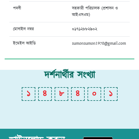
পদবী
সহকারী পরিচালক (প্রশাসন ও
আইএসএম)
মোবাইল নম্বর
০১৭১২৮৮২৯০২
ইমেইল আইডি
sumonsumon1970@gmail.com
দর্শনার্থীর সংখ্যা
১
৪
৮
৪
০
১