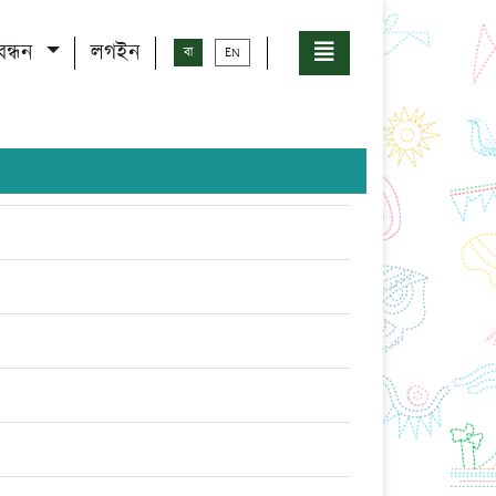
বন্ধন
লগইন
বা
EN