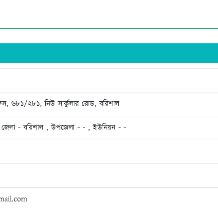
িস, ৬৮১/২৮১, নিউ সার্কুলার রোড, বরিশাল
 জেলা - বরিশাল , উপজেলা - - , ইউনিয়ন - -
mail.com