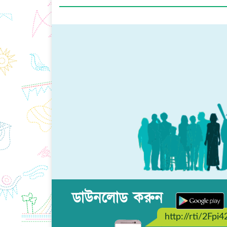
ডাউনলোড করুন
http://rti/2Fpi4