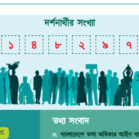
দর্শনার্থীর সংখ্যা
১
৪
৮
২
৯
৭
তথ্য সংবাদ
2E
বাংলাদেশে তথ্য অধিকার আইন বাস