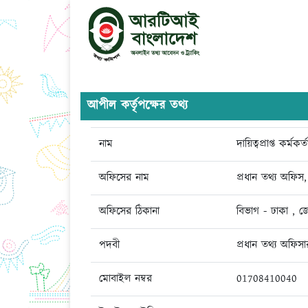
আপীল কর্তৃপক্ষের তথ্য
নাম
দায়িত্বপ্রাপ্ত কর্মকর্ত
অফিসের নাম
প্রধান তথ্য অফিস,
অফিসের ঠিকানা
বিভাগ - ঢাকা , জ
পদবী
প্রধান তথ্য অফিসা
মোবাইল নম্বর
01708410040