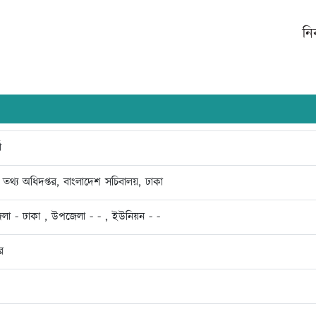
নি
া
 তথ্য অধিদপ্তর, বাংলাদেশ সচিবালয়, ঢাকা
েলা - ঢাকা , উপজেলা - - , ইউনিয়ন - -
র