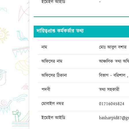
ইমেইল আইডি
-
দায়িত্বপ্রাপ্ত কর্মকর্তার তথ্য
নাম
মোঃ আবুল বশার
অফিসের নাম
আঞ্চলিক তথ্য অফ
অফিসের ঠিকানা
বিভাগ - বরিশাল ,
পদবী
তথ্য সহকারী
মোবাইল নম্বর
01716045824
ইমেইল আইডি
basharpid87@g