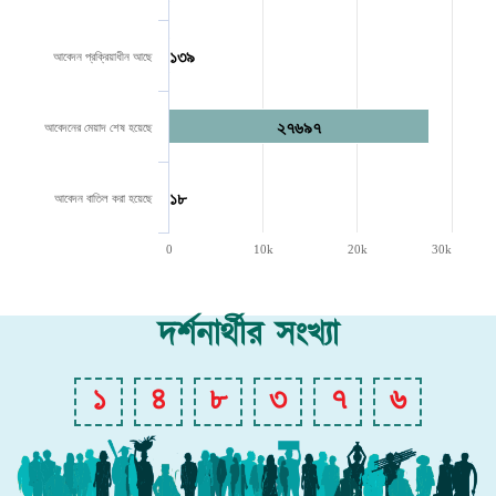
১৩৯
আবেদন প্রক্রিয়াধীন আছে
২৭৬৯৭
আবেদনের মেয়াদ শেষ হয়েছে
১৮
আবেদন বাতিল করা হয়েছে
0
10k
20k
30k
দর্শনার্থীর সংখ্যা
১
৪
৮
৩
৭
৬