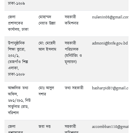
ঢাকা-১২০৯
জেলা
মোহাম্মদ
সহকারী
nulenin08@gmail.com
প্রশাসকের
নেয়াত উল্ল্যা
কমিশনার
কার্যালয়, ঢাকা
উপানুষ্ঠানিক
মো: মেহেদী
সহকারী
admoni@bnfe.gov.bd
শিক্ষা ব্যুরো,
আল ইসলাম
পরিচালক
২৩২/১,
(মনিটরিং ও
তেজগাঁও শিল্প
মূল্যায়ন)
এলাকা,
ঢাকা-১২০৮
আঞ্চলিক তথ্য
মোঃ আবুল
তথ্য সহকারী
basharpid87@gmail.co
অফিস,
বশার
৬৮১/২৮১, নিউ
সার্কুলার রোড,
বরিশাল
জেলা
জয়া দত্ত
সহকারী
accombban110@gmail.