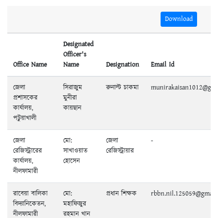
Download
Designated
Officer's
Office Name
Name
Designation
Email Id
জেলা
সিরাজুম
রুনাল্ট চাকমা
munirakaisan1012@gma
প্রশাসকের
মুনীরা
কার্যালয়,
কায়ছান
পটুয়াখালী
জেলা
মো:
জেলা
-
রেজিস্ট্রারের
সাখাওয়াত
রেজিস্ট্রায়ার
কার্যালয়,
হোসেন
নীলফামারী
রাবেয়া বালিকা
মো:
প্রধান শিক্ষক
rbbn.nil.125059@gmail
বিদ্যানিকেতন,
মহাফিজুর
নীলফামারী
রহমান খান