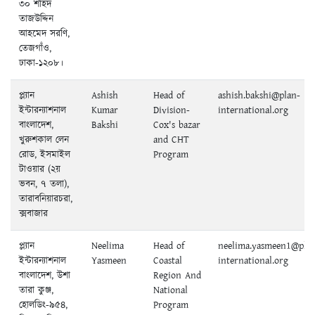
৩০ শহিদ
তাজউদ্দিন
আহমেদ সরণি,
তেজগাঁও,
ঢাকা-১২০৮।
প্ল্যান
Ashish
Head of
ashish.bakshi@plan-
ইন্টারন্যাশনাল
Kumar
Division-
international.org
বাংলাদেশ,
Bakshi
Cox's bazar
খুরুশকাল লেন
and CHT
রোড, ইসমাইল
Program
টাওয়ার (২য়
ভবন, ৭ তলা),
তারাবনিয়ারচরা,
ক্সবাজার
প্ল্যান
Neelima
Head of
neelima.yasmeen1@pla
ইন্টারন্যাশনাল
Yasmeen
Coastal
international.org
বাংলাদেশ, উশা
Region And
তারা কুঞ্জ,
National
হোলডিং-৯৫৪,
Program