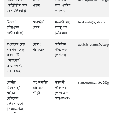
ডেভলপমেন্ট
রুপালী
একাউন্টস
das.rupalikhatun@gmai
এ্যাক্টিভিটিস অফ
খাতুন
কাম এডমিন
সোসাইটি (ডাস্)
অফিসার
রিসোর্স
ফেরদৌসী
সহকারী মহা
ferdoushi@yahoo.com
ইন্টিগ্রেশন
বেগম
ব্যবস্থাপক
সেন্টার (রিক)
(এজিএম)
বাংলাদেশ সেতু
মোসাঃ
অতিরিক্ত
addldir-admn@bba.gov.
কর্তৃপক্ষ, সেতু
শরীফুন্নেসা
পরিচালক
ভবন, নিউ
(প্রশাসন)
এয়ারপোর্ট
রোড, বনানী,
ঢাকা-১২১২
কেন্দ্রীয়
ডাঃ তানভীর
সহকারী
sumonsumon1970@gmai
ঔষধাগার/
আহমেদ
পরিচালক
সেন্ট্রাল
চৌধুরী
(প্রশাসন ও
মেডিকেল
আইএসএম)
স্টোরস ডিপো
(সিএমএসডি),