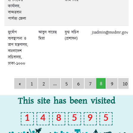
প্রশাসকের
কমিশনার
কার্যালয়,
বান্দরবান
পার্বত্য জেলা
দুর্যোগ
আবুল বায়েছ
যু্গ্ম সচিব
jsadmin@modmr.gov.b
ব্যবস্থাপনা ও
মিয়া
(প্রশাসন)
ত্রাণ মন্ত্রণালয়,
বাংলাদেশ
সচিবালয়,
ঢাকা-১০০০
...
8
«
1
2
5
6
7
9
10
This site has been visited
1
4
8
5
9
5