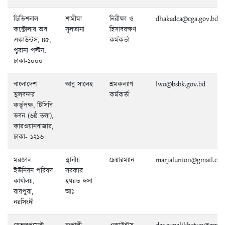
ডিভিশনাল
শামীমা
নিরীক্ষা ও
dhakadca@cga.gov.bd
কন্ট্রোলার অব
সুলতানা
হিসাবরক্ষণ
একাউন্টস, ৪৫,
কর্মকর্তা
পুরানা পল্টন,
ঢাকা-‌১০০০
বাংলাদেশ
আবু সালেহ
শ্রমকল্যাণ
lwo@bsbk.gov.bd
স্থলবন্দর
কর্মকর্তা
কর্তৃপক্ষ, টিসিবি
ভবন (৬ষ্ঠ তলা),
কারওয়ানবাজার,
ঢাকা- ১২১৬।
মরজাল
স্থানীয়
চেয়ারম্যান
marjalunion@gmail.co
ইউনিয়ন পরিষদ
সরকার
কার্যালয়,
হযরত ঈসা
রায়পুরা,
আঃ
নরসিংদী