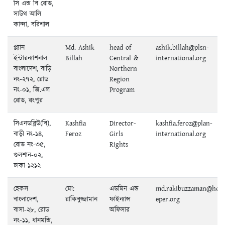
সি এন্ড বি রোড,
সাউথ আলি
কান্দা, বরিশাল
প্ল্যান
Md. Ashik
head of
ashik.billah@plsn-
ইন্টারন্যাশনাল
Billah
Central &
international.org
বাংলাদেশ, বাড়ি
Northern
নং-২৭২, রোড
Region
নং-০১, জি.এল
Program
রোড, রংপুর
সিএনডব্লিউ(বি),
Kashfia
Director-
kashfia.feroz@plan-
বাড়ী নং-১৪,
Feroz
Girls
international.org
রোড নং-৩৫,
Rights
গুলশান-০২,
ঢাকা-১২১২
হেকস
মো:
এডমিন এন্ড
md.rakibuzzaman@heks
বাংলাদেশ,
রাকিবুজ্জামান
ফাইন্যান্স
eper.org
বাসা-২৮, রোড
অফিসার
নং-১১, ধানমন্ডি,