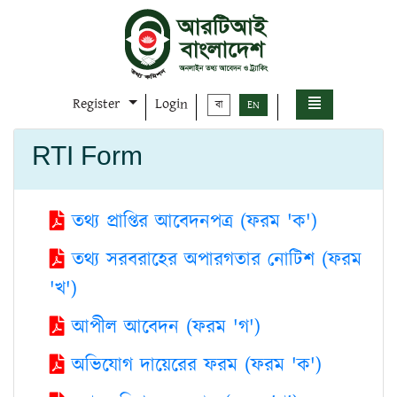
Register
Login
বা
EN
RTI Form
তথ্য প্রাপ্তির আবেদনপত্র (ফরম 'ক')
তথ্য সরবরাহের অপারগতার নোটিশ (ফরম
'খ')
আপীল আবেদন (ফরম 'গ')
অভিযোগ দায়েরের ফরম (ফরম 'ক')