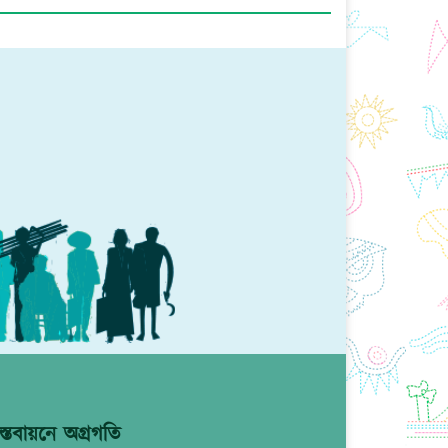
্তবায়নে অগ্রগতি