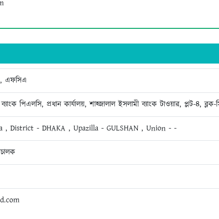
m
ক, এফসিএ
ব্যাংক পিএলসি, প্রধান কার্যালয়, শাহ্জালাল ইসলামী ব্যাংক টাওয়ার, প্লট-৪, ব্ল
a , District - DHAKA , Upazilla - GULSHAN , Union - -
রিচালক
bd.com