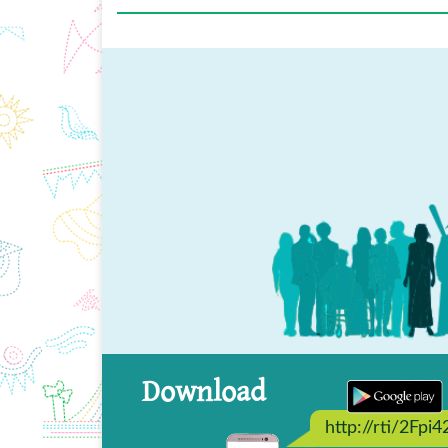
Download
http://rti/2Fpi4