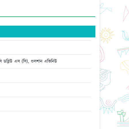
ক-সি ডব্লিউ এস (সি), গুলশান এভিনিউ