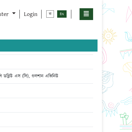
ster
Login
বা
EN
ক-সি ডব্লিউ এস (সি), গুলশান এভিনিউ