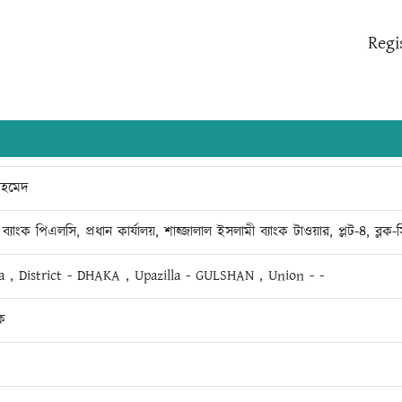
Regi
আহমেদ
ব্যাংক পিএলসি, প্রধান কার্যালয়, শাহ্জালাল ইসলামী ব্যাংক টাওয়ার, প্লট-৪, ব্ল
a , District - DHAKA , Upazilla - GULSHAN , Union - -
লক