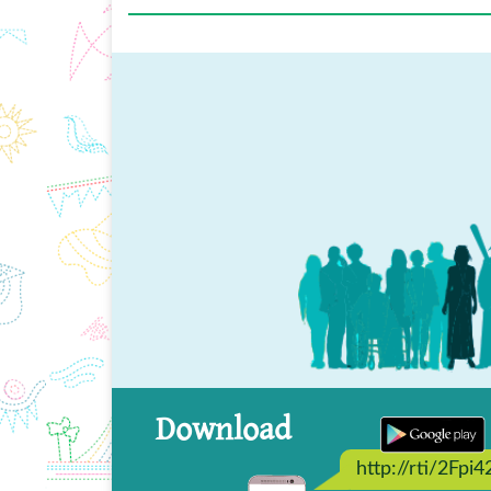
Download
http://rti/2Fpi4