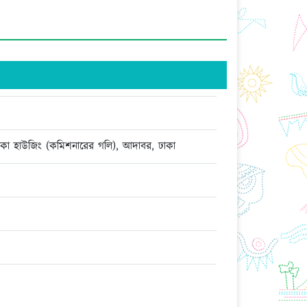
, ঢাকা হাউজিং (কমিশনারের গলি), আদাবর, ঢাকা