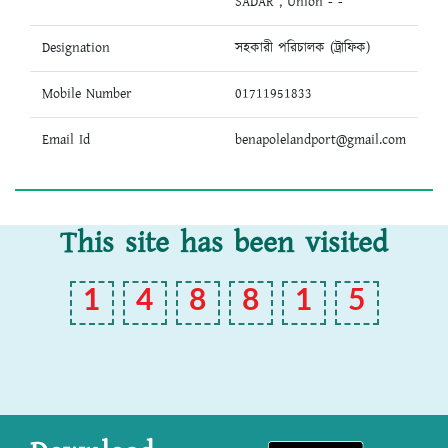
SADAR , Union - -
Designation
সহকারী পরিচালক (ট্রাফিক)
Mobile Number
01711951833
Email Id
benapolelandport@gmail.com
This site has been visited
1
4
8
8
1
5